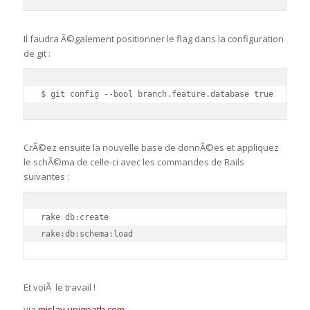
Il faudra Ã©galement positionner le flag dans la configuration
de git :
$ git config --bool branch.feature.database true
CrÃ©ez ensuite la nouvelle base de donnÃ©es et appliquez
le schÃ©ma de celle-ci avec les commandes de Rails
suivantes :
rake db:create

rake:db:schema:load
Et voiÃ le travail !
via
mislav.uniqpath.com