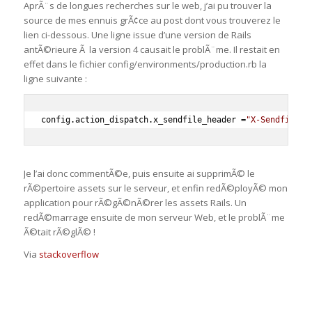
AprÃ¨s de longues recherches sur le web, j’ai pu trouver la
source de mes ennuis grÃ¢ce au post dont vous trouverez le
lien ci-dessous. Une ligne issue d’une version de Rails
antÃ©rieure Ã la version 4 causait le problÃ¨me. Il restait en
effet dans le fichier config/environments/production.rb la
ligne suivante :
config
.
action_dispatch
.
x_sendfile_header 
=
"X-Sendfile"
Je l’ai donc commentÃ©e, puis ensuite ai supprimÃ© le
rÃ©pertoire assets sur le serveur, et enfin redÃ©ployÃ© mon
application pour rÃ©gÃ©nÃ©rer les assets Rails. Un
redÃ©marrage ensuite de mon serveur Web, et le problÃ¨me
Ã©tait rÃ©glÃ© !
Via
stackoverflow