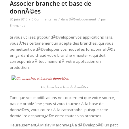
Associer branche et base de
donnÃ©es
/
/
/
20 juin 2013
0 Commentaires
dans
DÃ©veloppement
par
Emmanuel
Si vous utilisez git pour dÃ©velopper vos applications rails,
vous Ãªtes certainement un adepte des branches, qui vous
permettent de dÃ©velopper vos nouvelles fonctionnalitÃ©s
en gardant au chaud votre branche « master », qui doit
correspondre Ã tout moment Ã votre application en
production.
Git, branches et base de donnÃ©es
Tant que vos modifications ne concernent que votre source,
pas de problÃ¨me ; mas si vous touchez Ã la base de
donnÃ©es, vous courez Ã la catastrophe, puisque cette
derniÃ¨re est partagÃ©e entre toutes vos branches.
Heureusement,Â Mislav MarohniÄ‡Â a dÃ©veloppÃ© un petit