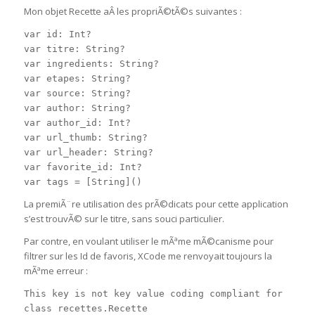
Mon objet Recette aÂ les propriÃ©tÃ©s suivantes :
var id: Int?
var titre: String?
var ingredients: String?
var etapes: String?
var source: String?
var author: String?
var author_id: Int?
var url_thumb: String?
var url_header: String?
var favorite_id: Int?
var tags = [String]()
La premiÃ¨re utilisation des prÃ©dicats pour cette application
s’est trouvÃ© sur le titre, sans souci particulier.
Par contre, en voulant utiliser le mÃªme mÃ©canisme pour
filtrer sur les Id de favoris, XCode me renvoyait toujours la
mÃªme erreur :
This key is not key value coding compliant for
class recettes.Recette