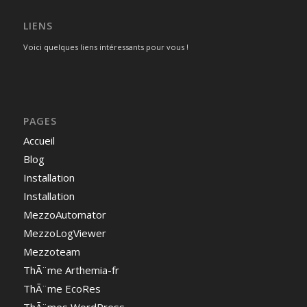
LIENS
Voici quelques liens intéressants pour vous !
PAGES
Accueil
Blog
Installation
Installation
MezzoAutomator
MezzoLogViewer
Mezzoteam
ThÃ¨me Arthemia-fr
ThÃ¨me EcoRes
ThÃ¨mes WordPress