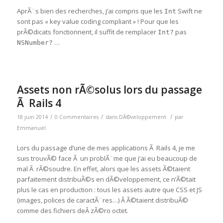
AprÃ¨s bien des recherches, j’ai compris que les
Swift ne
Int
sont pas « key value coding compliant » ! Pour que les
prÃ©dicats fonctionnent, il suffit de remplacer
pas
Int?
…
NSNumber?
Assets non rÃ©solus lors du passage
Ã Rails 4
/
/
/
18 juin 2014
0 Commentaires
dans
DÃ©veloppement
par
Emmanuel
Lors du passage d’une de mes applications Ã Rails 4, je me
suis trouvÃ© face Ã un problÃ¨me que j’ai eu beaucoup de
mal Ã rÃ©soudre. En effet, alors que les assets Ã©taient
parfaitement distribuÃ©s en dÃ©veloppement, ce n’Ã©tait
plus le cas en production : tous les assets autre que CSS et JS
(images, polices de caractÃ¨res…) Â Ã©taient distribuÃ©
comme des fichiers deÂ zÃ©ro octet.