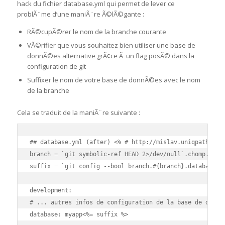
hack du fichier database.yml qui permet de lever ce
problÃ¨me d’une maniÃ¨re Ã©lÃ©gante :
RÃ©cupÃ©rer le nom de la branche courante
VÃ©rifier que vous souhaitez bien utiliser une base de
donnÃ©es alternative grÃ¢ce Ã un flag posÃ© dans la
configuration de git
Suffixer le nom de votre base de donnÃ©es avec le nom
de la branche
Cela se traduit de la maniÃ¨re suivante :
## database.yml (after) <% # http://mislav.uniqpath.com/
branch = `git symbolic-ref HEAD 2>/dev/null`.chomp.sub('
suffix = `git config --bool branch.#{branch}.database`.c
development: 

# ... autres infos de configuration de la base de donnÃ©
database: myapp<%= suffix %>