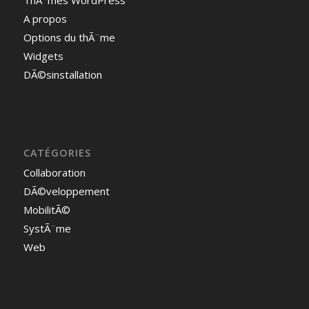
A propos
Options du thÃ¨me
Widgets
DÃ©sinstallation
CATÉGORIES
Collaboration
DÃ©veloppement
MobilitÃ©
SystÃ¨me
Web