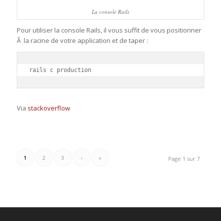
La console Rails
Pour utiliser la console Rails, il vous suffit de vous positionner
Ã la racine de votre application et de taper :
rails c production
Via
stackoverflow
1
2
3
›
»
Page 1 sur 7