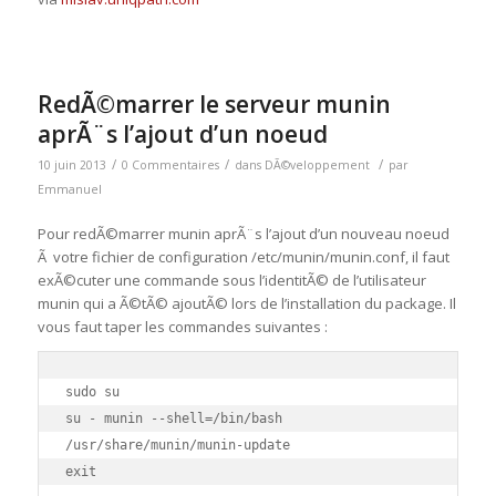
RedÃ©marrer le serveur munin
aprÃ¨s l’ajout d’un noeud
/
/
/
10 juin 2013
0 Commentaires
dans
DÃ©veloppement
par
Emmanuel
Pour redÃ©marrer munin aprÃ¨s l’ajout d’un nouveau noeud
Ã votre fichier de configuration /etc/munin/munin.conf, il faut
exÃ©cuter une commande sous l’identitÃ© de l’utilisateur
munin qui a Ã©tÃ© ajoutÃ© lors de l’installation du package. Il
vous faut taper les commandes suivantes :
sudo su

su - munin --shell=/bin/bash

/usr/share/munin/munin-update

exit