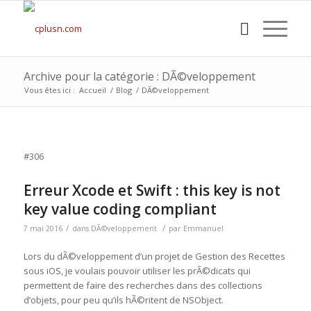
Archive pour la catégorie : DÃ©veloppement
Vous êtes ici :
Accueil
/
Blog
/
DÃ©veloppement
#306
Erreur Xcode et Swift : this key is not
key value coding compliant
/
/
7 mai 2016
dans
DÃ©veloppement
par
Emmanuel
Lors du dÃ©veloppement d’un projet de Gestion des Recettes
sous iOS, je voulais pouvoir utiliser les prÃ©dicats qui
permettent de faire des recherches dans des collections
d’objets, pour peu qu’ils hÃ©ritent de NSObject.