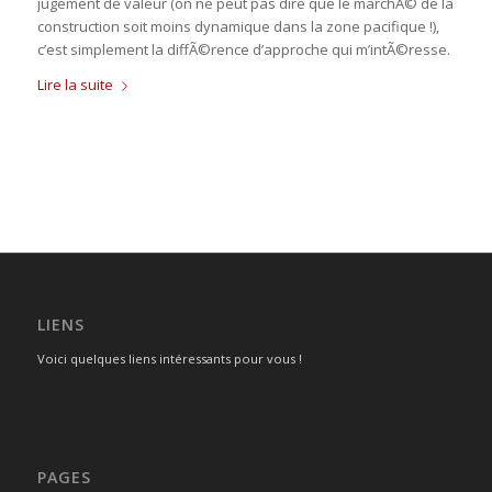
jugement de valeur (on ne peut pas dire que le marchÃ© de la
construction soit moins dynamique dans la zone pacifique !),
c’est simplement la diffÃ©rence d’approche qui m’intÃ©resse.
Lire la suite
LIENS
Voici quelques liens intéressants pour vous !
PAGES