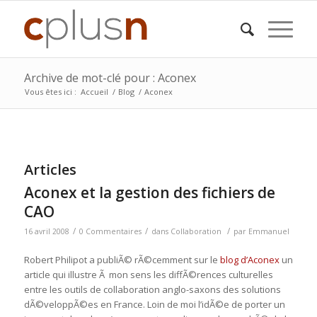
Archive de mot-clé pour : Aconex
Vous êtes ici :
Accueil
/
Blog
/
Aconex
Articles
Aconex et la gestion des fichiers de
CAO
/
/
/
16 avril 2008
0 Commentaires
dans
Collaboration
par
Emmanuel
Robert Philipot a publiÃ© rÃ©cemment sur le
blog d’Aconex
un
article qui illustre Ã mon sens les diffÃ©rences culturelles
entre les outils de collaboration anglo-saxons des solutions
dÃ©veloppÃ©es en France. Loin de moi l’idÃ©e de porter un