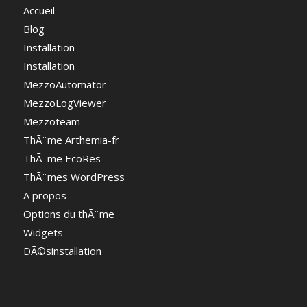
Accueil
Blog
Installation
Installation
MezzoAutomator
MezzoLogViewer
Mezzoteam
ThÃ¨me Arthemia-fr
ThÃ¨me EcoRes
ThÃ¨mes WordPress
A propos
Options du thÃ¨me
Widgets
DÃ©sinstallation