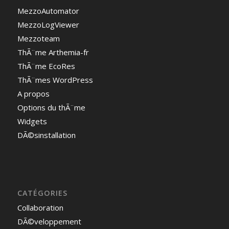
MezzoAutomator
MezzoLogViewer
Mezzoteam
ThÃ¨me Arthemia-fr
ThÃ¨me EcoRes
ThÃ¨mes WordPress
A propos
Options du thÃ¨me
Widgets
DÃ©sinstallation
CATÉGORIES
Collaboration
DÃ©veloppement