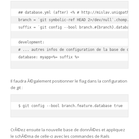
## database.yml (after) <% # http://mislav.uniqpath.com/
branch = `git symbolic-ref HEAD 2>/dev/null`.chomp.sub('
suffix = `git config --bool branch.#{branch}.database`.c
development: 

# ... autres infos de configuration de la base de donnÃ©
database: myapp<%= suffix %>
Il faudra Ã©galement positionner le flag dans la configuration
de git :
$ git config --bool branch.feature.database true
CrÃ©ez ensuite la nouvelle base de donnÃ©es et appliquez
le schÃ©ma de celle-ci avec les commandes de Rails