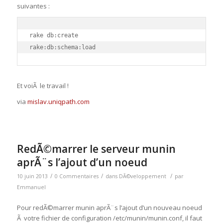
suivantes :
rake db:create

rake:db:schema:load
Et voiÃ le travail !
via
mislav.uniqpath.com
RedÃ©marrer le serveur munin
aprÃ¨s l’ajout d’un noeud
/
/
/
10 juin 2013
0 Commentaires
dans
DÃ©veloppement
par
Emmanuel
Pour redÃ©marrer munin aprÃ¨s l’ajout d’un nouveau noeud
Ã votre fichier de configuration /etc/munin/munin.conf, il faut