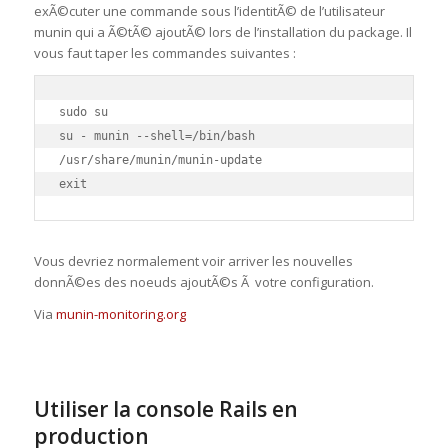
exÃ©cuter une commande sous l’identitÃ© de l’utilisateur
munin qui a Ã©tÃ© ajoutÃ© lors de l’installation du package. Il
vous faut taper les commandes suivantes :
sudo su

su - munin --shell=/bin/bash

/usr/share/munin/munin-update

exit
Vous devriez normalement voir arriver les nouvelles
donnÃ©es des noeuds ajoutÃ©s Ã votre configuration.
Via
munin-monitoring.org
Utiliser la console Rails en
production