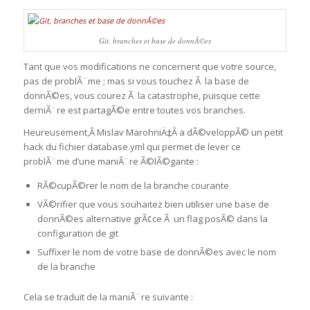
Git, branches et base de donnÃ©es
Tant que vos modifications ne concernent que votre source,
pas de problÃ¨me ; mas si vous touchez Ã la base de
donnÃ©es, vous courez Ã la catastrophe, puisque cette
derniÃ¨re est partagÃ©e entre toutes vos branches.
Heureusement,Â Mislav MarohniÄ‡Â a dÃ©veloppÃ© un petit
hack du fichier database.yml qui permet de lever ce
problÃ¨me d’une maniÃ¨re Ã©lÃ©gante :
RÃ©cupÃ©rer le nom de la branche courante
VÃ©rifier que vous souhaitez bien utiliser une base de
donnÃ©es alternative grÃ¢ce Ã un flag posÃ© dans la
configuration de git
Suffixer le nom de votre base de donnÃ©es avec le nom
de la branche
Cela se traduit de la maniÃ¨re suivante :