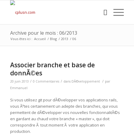
Archive pour le mois : 06/2013
Vous êtes ici :
Accueil
/
Blog
/
2013
/
06
Associer branche et base de
donnÃ©es
/
/
/
20 juin 2013
0 Commentaires
dans
DÃ©veloppement
par
Emmanuel
Si vous utilisez git pour dÃ©velopper vos applications rails,
vous Ãªtes certainement un adepte des branches, qui vous
permettent de dÃ©velopper vos nouvelles fonctionnalitÃ©s
en gardant au chaud votre branche « master », qui doit
correspondre Ã tout moment Ã votre application en
production.