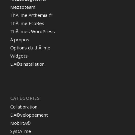
Mezzoteam
ThÃ¨me Arthemia-fr
ThÃ¨me EcoRes
ThÃ¨mes WordPress
A propos
Options du thÃ¨me
Widgets
DÃ©sinstallation
CATÉGORIES
Collaboration
DÃ©veloppement
MobilitÃ©
SystÃ¨me