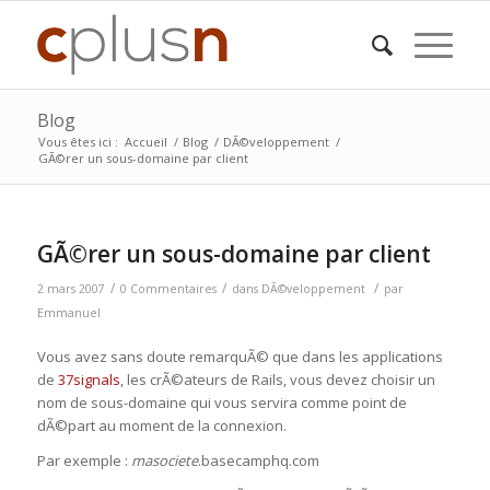
Blog
Vous êtes ici :
Accueil
/
Blog
/
DÃ©veloppement
/
GÃ©rer un sous-domaine par client
GÃ©rer un sous-domaine par client
/
/
/
2 mars 2007
0 Commentaires
dans
DÃ©veloppement
par
Emmanuel
Vous avez sans doute remarquÃ© que dans les applications
de
37signals
, les crÃ©ateurs de Rails, vous devez choisir un
nom de sous-domaine qui vous servira comme point de
dÃ©part au moment de la connexion.
Par exemple :
masociete
.basecamphq.com