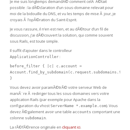
Je me suis longtemps demandÃ© comment celÃ Ã©tait
possible : la dÃ©claration d’un sous-domaine relevait pour
moi de la bidouille du DNS, et vu les temps de mise Ã jour, je
croyais Ã l’opÃ©ration du Saint-Esprit.
Je vous rassure, il n’en est rien, et au dÃ©tour d’un fil de
discussion, j’ai dÃ©couvert la solution, qui comme souvent
sous Rails, est toute simple.
Il suffit d’ajouter dans le controlleur
:
ApplicationController
before_filter { |c| c.account =
Account.find_by_subdomain(c.request.subdomains.firs
}
Vous devez avoir paramÃ©trÃ© votre serveur Web de
maniÃ¨re Ã rediriger tous les sous-domaines vers votre
application Rails (par exemple pour Apache dans la
configuration du vhost
). Vous
ServerName *.example.com
devez Ã©galement avoir une table
comportant une
accounts
colonne
.
subdomain
La rÃ©fÃ©rence originale en
cliquant ici
.