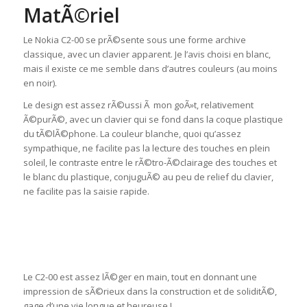
MatÃ©riel
Le Nokia C2-00 se prÃ©sente sous une forme archive
classique, avec un clavier apparent. Je l’avis choisi en blanc,
mais il existe ce me semble dans d’autres couleurs (au moins
en noir).
Le design est assez rÃ©ussi Ã mon goÃ»t, relativement
Ã©purÃ©, avec un clavier qui se fond dans la coque plastique
du tÃ©lÃ©phone. La couleur blanche, quoi qu’assez
sympathique, ne facilite pas la lecture des touches en plein
soleil, le contraste entre le rÃ©tro-Ã©clairage des touches et
le blanc du plastique, conjuguÃ© au peu de relief du clavier,
ne facilite pas la saisie rapide.
Le C2-00 est assez lÃ©ger en main, tout en donnant une
impression de sÃ©rieux dans la construction et de soliditÃ©,
gage d’une vie longue et heureuse !