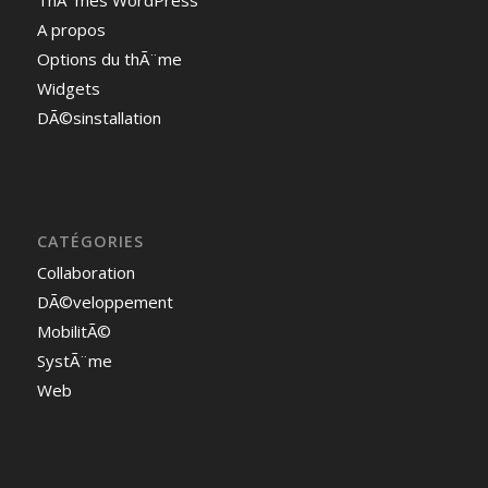
A propos
Options du thÃ¨me
Widgets
DÃ©sinstallation
CATÉGORIES
Collaboration
DÃ©veloppement
MobilitÃ©
SystÃ¨me
Web