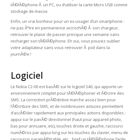
tÃ©lÃ©phone Ã un PC, ou d’utiliser la carte Micro USB comme
stockage de masse.
Enfin, un vrai bonheur pour un ex-usager d’un smartphone :
ne pas Ãªtre en permanence accrochÃ© Ã son chargeur,
retrouver le plaisir de passer presque une semaine sans
recharger son tÃ©lÃ©phone. Eh oui, vous pouvez oublier
votre adaptateur sans vous retrouver Ã poil dans la
journÃ©e !
Logiciel
Le Nokia C2-00 est basÃ© sur le logiciel S40, qui apporte un
environnement complet pour tÃ©lÃ©phoner et Ã©crire des
SMS. La correction prÃ©dictive marche assez bien pour
l’Ã©criture des SMS, et de nombreuses astuces permettent
d’accÃ©der rapidement aux principales actions disponibles :
appui sur le pavÃ© directionnel (haut pour appareil photo,
bas pour annuaire, etc), touches droite et gauche, raccourci
numÃ©ros par appui long sur les touches du clavier, menu de
raccourcis paramÃ©trable, etc. : bref un tÃ©lÃ©phone facile