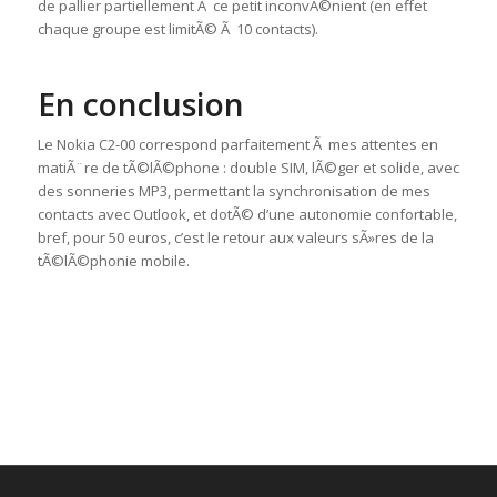
de pallier partiellement Ã ce petit inconvÃ©nient (en effet
chaque groupe est limitÃ© Ã 10 contacts).
En conclusion
Le Nokia C2-00 correspond parfaitement Ã mes attentes en
matiÃ¨re de tÃ©lÃ©phone : double SIM, lÃ©ger et solide, avec
des sonneries MP3, permettant la synchronisation de mes
contacts avec Outlook, et dotÃ© d’une autonomie confortable,
bref, pour 50 euros, c’est le retour aux valeurs sÃ»res de la
tÃ©lÃ©phonie mobile.