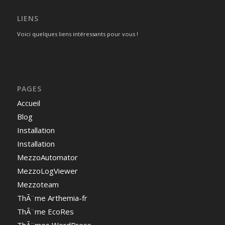
LIENS
Voici quelques liens intéressants pour vous !
PAGES
Accueil
Blog
Installation
Installation
MezzoAutomator
MezzoLogViewer
Mezzoteam
ThÃ¨me Arthemia-fr
ThÃ¨me EcoRes
ThÃ¨mes WordPress