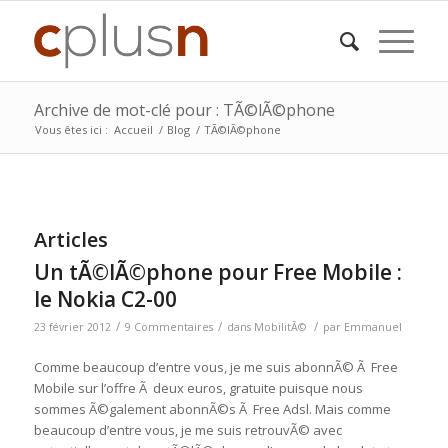
Archive de mot-clé pour : TÃ©lÃ©phone
Vous êtes ici :
Accueil
/
Blog
/
TÃ©lÃ©phone
Articles
Un tÃ©lÃ©phone pour Free Mobile :
le Nokia C2-00
/
/
/
23 février 2012
9 Commentaires
dans
MobilitÃ©
par
Emmanuel
Comme beaucoup d’entre vous, je me suis abonnÃ© Ã Free
Mobile sur l’offre Ã deux euros, gratuite puisque nous
sommes Ã©galement abonnÃ©s Ã Free Adsl. Mais comme
beaucoup d’entre vous, je me suis retrouvÃ© avec