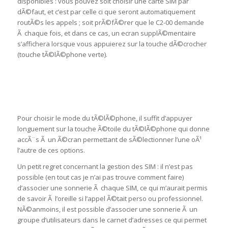
disponibles : vous pouvez soit choisir une carte SIM par
dÃ©faut, et c’est par celle ci que seront automatiquement
routÃ©s les appels ; soit prÃ©fÃ©rer que le C2-00 demande
Ã chaque fois, et dans ce cas, un ecran supplÃ©mentaire
s’affichera lorsque vous appuierez sur la touche dÃ©crocher
(touche tÃ©lÃ©phone verte).
Pour choisir le mode du tÃ©lÃ©phone, il suffit d’appuyer
longuement sur la touche Ã©toile du tÃ©lÃ©phone qui donne
accÃ¨s Ã un Ã©cran permettant de sÃ©lectionner l’une oÃ¹
l’autre de ces options.
Un petit regret concernant la gestion des SIM : il n’est pas
possible (en tout cas je n’ai pas trouve comment faire)
d’associer une sonnerie Ã chaque SIM, ce qui m’aurait permis
de savoir Ã l’oreille si l’appel Ã©tait perso ou professionnel.
NÃ©anmoins, il est possible d’associer une sonnerie Ã un
groupe d’utilisateurs dans le carnet d’adresses ce qui permet