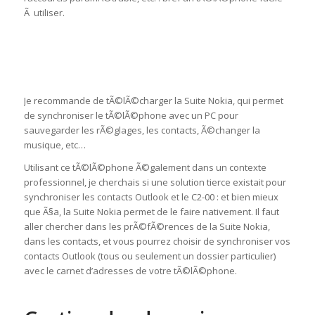
Ã utiliser.
Je recommande de tÃ©lÃ©charger la Suite Nokia, qui permet
de synchroniser le tÃ©lÃ©phone avec un PC pour
sauvegarder les rÃ©glages, les contacts, Ã©changer la
musique, etc…
Utilisant ce tÃ©lÃ©phone Ã©galement dans un contexte
professionnel, je cherchais si une solution tierce existait pour
synchroniser les contacts Outlook et le C2-00 : et bien mieux
que Ã§a, la Suite Nokia permet de le faire nativement. Il faut
aller chercher dans les prÃ©fÃ©rences de la Suite Nokia,
dans les contacts, et vous pourrez choisir de synchroniser vos
contacts Outlook (tous ou seulement un dossier particulier)
avec le carnet d’adresses de votre tÃ©lÃ©phone.