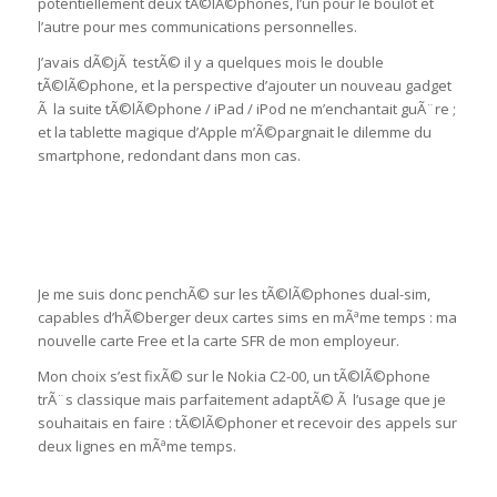
potentiellement deux tÃ©lÃ©phones, l’un pour le boulot et
l’autre pour mes communications personnelles.
J’avais dÃ©jÃ testÃ© il y a quelques mois le double
tÃ©lÃ©phone, et la perspective d’ajouter un nouveau gadget
Ã la suite tÃ©lÃ©phone / iPad / iPod ne m’enchantait guÃ¨re ;
et la tablette magique d’Apple m’Ã©pargnait le dilemme du
smartphone, redondant dans mon cas.
Je me suis donc penchÃ© sur les tÃ©lÃ©phones dual-sim,
capables d’hÃ©berger deux cartes sims en mÃªme temps : ma
nouvelle carte Free et la carte SFR de mon employeur.
Mon choix s’est fixÃ© sur le Nokia C2-00, un tÃ©lÃ©phone
trÃ¨s classique mais parfaitement adaptÃ© Ã l’usage que je
souhaitais en faire : tÃ©lÃ©phoner et recevoir des appels sur
deux lignes en mÃªme temps.