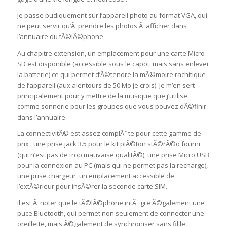
Je passe pudiquement sur l’appareil photo au format VGA, qui
ne peut servir qu’Ã prendre les photos Ã afficher dans
l’annuaire du tÃ©lÃ©phone.
Au chapitre extension, un emplacement pour une carte Micro-
SD est disponible (accessible sous le capot, mais sans enlever
la batterie) ce qui permet d’Ã©tendre la mÃ©moire rachitique
de l’appareil (aux alentours de 50 Mo je crois). Je m’en sert
principalement pour y mettre de la musique que j’utilise
comme sonnerie pour les groupes que vous pouvez dÃ©finir
dans l’annuaire.
La connectivitÃ© est assez complÃ¨te pour cette gamme de
prix : une prise jack 3.5 pour le kit piÃ©ton stÃ©rÃ©o fourni
(qui n’est pas de trop mauvaise qualitÃ©), une prise Micro USB
pour la connexion au PC (mais qui ne permet pas la recharge),
une prise chargeur, un emplacement accessible de
l’extÃ©rieur pour insÃ©rer la seconde carte SIM.
Il est Ã noter que le tÃ©lÃ©phone intÃ¨gre Ã©galement une
puce Bluetooth, qui permet non seulement de connecter une
oreillette, mais Ã©galement de synchroniser sans fil le