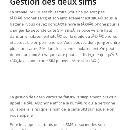
Gestion des deux sims
La premiÃ¨re SIM est obligatoire (vous ne pouvez pas
tÃ©lÃ©phoner sans) et son emplacement est situÃ© sous la
batterie ; vous devez donc Ã©teindre le tÃ©lÃ©phone pour la
changer. La seconde carte SIM s’insÃ¨re puce vers le haut
dans un emplacement situÃ© sur la droite du tÃ©lÃ©phone,
et accessible en permanence. Vous pouvez donc jongler entre
plusieurs cartes SIM dans le second emplacement. On peut
donner un nom Ã chaque carte pour les distinguer (jusqu’Ã 5
rÃ©glages pour carte SIM peuvent Ãªtre stockÃ©s).
La gestion des deux cartes se fait trÃ¨s simplement lors d’un
appel : le tÃ©lÃ©phone affiche le numÃ©ro ou la personne
qui appelle, ainsi que le nom de la carte SIM sur laquelle on
vous appelle.
Pour les appels sortants ou les SMS, deux modes sont