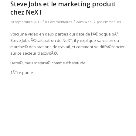
Steve Jobs et le marketing produit
chez NeXT
/
/
/
20 septembre 2011
0 Commentaires
dans
Web
par
Emmanuel
Voici une video en deux parties qui date de l’Ã©poque oÃ¹
Steve Jobs Ã©tait patron de NeXT. il y explique sa vision du
marchÃ© des stations de travail, et comment se diffÃ©rencier
sur ce secteur d’activitÃ©.
DatÃ©, mais inspirÃ© comme d’habitude.
1Ã¨re partie