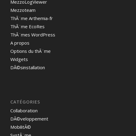
MezzoLogViewer
Mezzoteam
ThÃ¨me Arthemia-fr
ThÃ¨me EcoRes
ThÃ¨mes WordPress
A propos
Options du thÃ¨me
Widgets
DÃ©sinstallation
CATÉGORIES
Collaboration
DÃ©veloppement
MobilitÃ©
SystÃ¨me