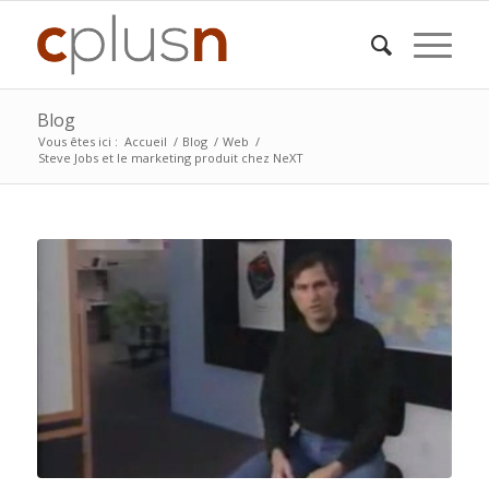
Blog
Vous êtes ici :
Accueil
/
Blog
/
Web
/
Steve Jobs et le marketing produit chez NeXT