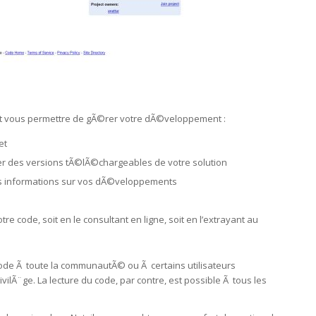
vont vous permettre de gÃ©rer votre dÃ©veloppement :
et
 des versions tÃ©lÃ©chargeables de votre solution
es informations sur vos dÃ©veloppements
 code, soit en le consultant en ligne, soit en l’extrayant au
code Ã toute la communautÃ© ou Ã certains utilisateurs
lÃ¨ge. La lecture du code, par contre, est possible Ã tous les