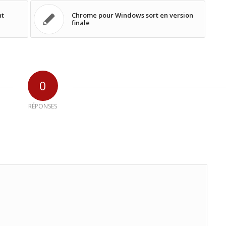
nt
Chrome pour Windows sort en version
finale
0
RÉPONSES