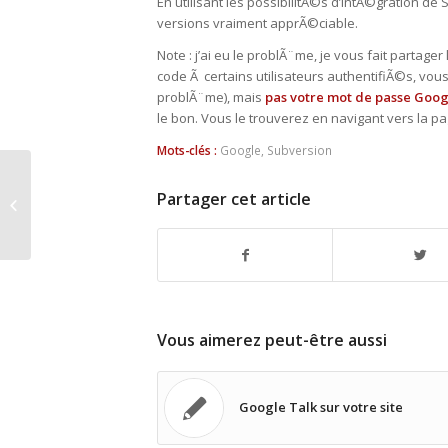
En utilisant les possibilitÃ©s d’intÃ©gration d
versions vraiment apprÃ©ciable.
Note : j’ai eu le problÃ¨me, je vous fait partage
code Ã certains utilisateurs authentifiÃ©s, vous
problÃ¨me), mais
pas votre mot de passe Goog
le bon. Vous le trouverez en navigant vers la
Mots-clés :
Google
,
Subversion
Partager cet article
Mezzoteam version 2.7
Vous aimerez peut-être aussi
Google Talk sur votre site