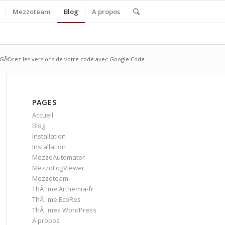
Mezzoteam
Blog
A propos
GÃ©rez les versions de votre code avec Google Code
PAGES
Accueil
Blog
Installation
Installation
MezzoAutomator
MezzoLogViewer
Mezzoteam
ThÃ¨me Arthemia-fr
ThÃ¨me EcoRes
ThÃ¨mes WordPress
A propos