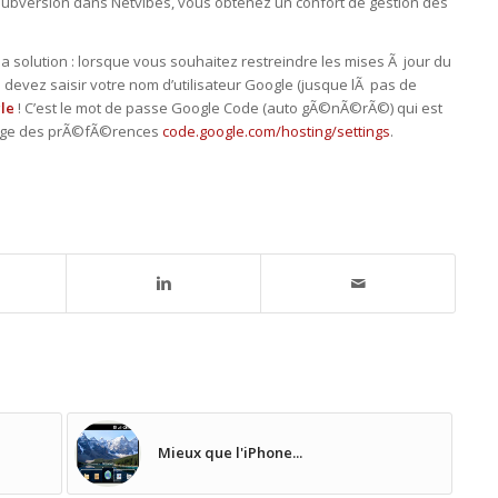
e Subversion dans Netvibes, vous obtenez un confort de gestion des
r la solution : lorsque vous souhaitez restreindre les mises Ã jour du
 devez saisir votre nom d’utilisateur Google (jusque lÃ pas de
le
! C’est le mot de passe Google Code (auto gÃ©nÃ©rÃ©) qui est
 page des prÃ©fÃ©rences
code.google.com/hosting/settings
.
Mieux que l'iPhone...