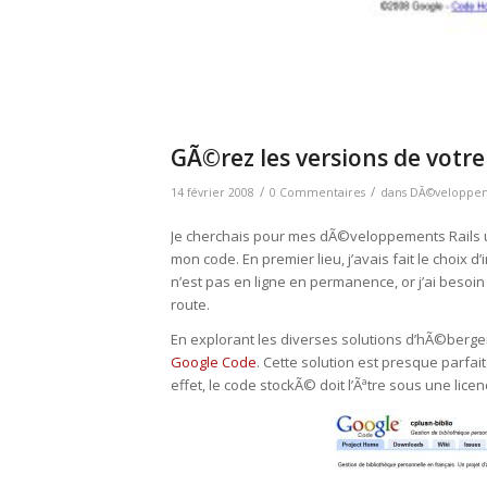
GÃ©rez les versions de votr
/
/
14 février 2008
0 Commentaires
dans
DÃ©veloppe
Je cherchais pour mes dÃ©veloppements Rails u
mon code. En premier lieu, j’avais fait le choix
n’est pas en ligne en permanence, or j’ai besoi
route.
En explorant les diverses solutions d’hÃ©bergem
Google Code
. Cette solution est presque parfa
effet, le code stockÃ© doit l’Ãªtre sous une lice