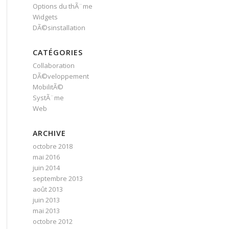
Options du thÃ¨me
Widgets
DÃ©sinstallation
CATÉGORIES
Collaboration
DÃ©veloppement
MobilitÃ©
SystÃ¨me
Web
ARCHIVE
octobre 2018
mai 2016
juin 2014
septembre 2013
août 2013
juin 2013
mai 2013
octobre 2012